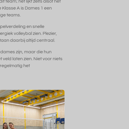
 team; het lijkt zelfs alsof het
2e Klasse A is Dames 1 een
ige teams.
pelverdeling en snelle
rgiek volleybal zien. Plezier,
an daarbij altijd centraal.
 dames zijn, maar die hun
veld laten zien. Niet voor niets
regelmatig het