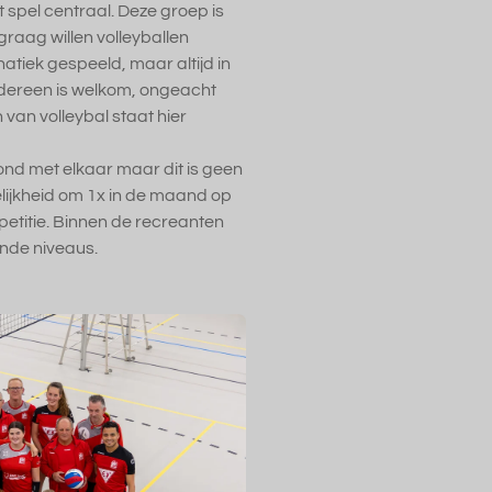
t spel centraal. Deze groep is
graag willen volleyballen
atiek gespeeld, maar altijd in
edereen is welkom, ongeacht
van volleybal staat hier
nd met elkaar maar dit is geen
elijkheid om 1x in de maand op
titie. Binnen de recreanten
ende niveaus.